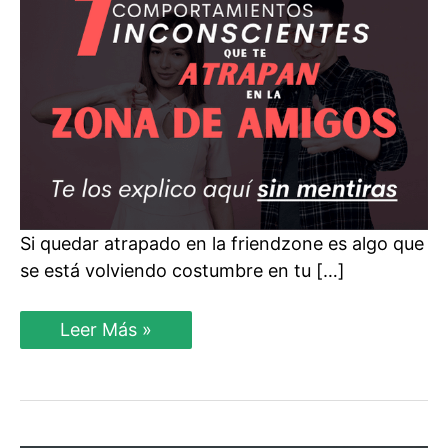
Si quedar atrapado en la friendzone es algo que
se está volviendo costumbre en tu […]
7
Leer Más »
Comportamientos
INCONSCIENTES
que
te
dejan
en