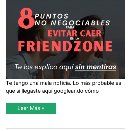
la
Friendzone
Te tengo una mala noticia. Lo más probable es
que si llegaste aquí googleando cómo
8
Leer Más »
Puntos
NO
NEGOCIABLES
para