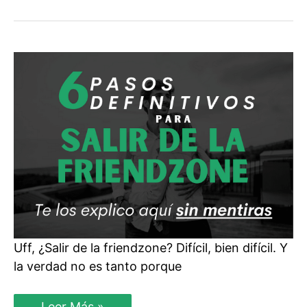
Estás
En
La
Friendzone
Uff, ¿Salir de la friendzone? Difícil, bien difícil. Y
la verdad no es tanto porque
6
Leer Más »