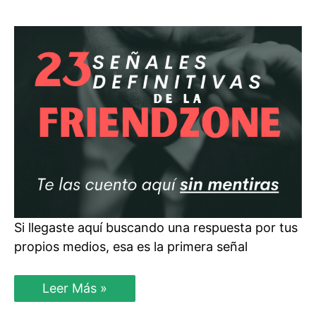
EVITAR
caer
en
la
Friendzone
Si llegaste aquí buscando una respuesta por tus
propios medios, esa es la primera señal
23
Leer Más »
Señales
Que