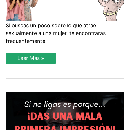
Si buscas un poco sobre lo que atrae
sexualmente a una mujer, te encontrarás
frecuentemente
¿El
Leer Más »
Estatus
Social
Atrae
a
las
Mujeres?
EXPERTO
Lo
Explica