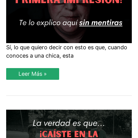
Sí, lo que quiero decir con esto es que, cuando
conoces a una chica, esta
La
Leer Más »
Primera
Impresión
Determina
Si
podrás
Ligar
Con
Una
Mujer