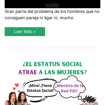
Gran parte del problema de los hombres que no
consiguen pareja ni ligar ni, mucho
¿Qué
Leer Más »
es
el
Mercado
Sexual?
Explicación
a
DETALLE