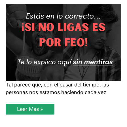
Ligar
Con
Mujeres
Tal parece que, con el pasar del tiempo, las
personas nos estamos haciendo cada vez
Hombres
Leer Más »
Feos:
El
Físico