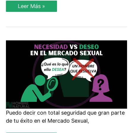
¿Qué
Leer Más »
es
el
Valor
en
Sí
y
por
qué
es
IMPORTANTE
Entenderlo?
Puedo decir con total seguridad que gran parte
de tu éxito en el Mercado Sexual,