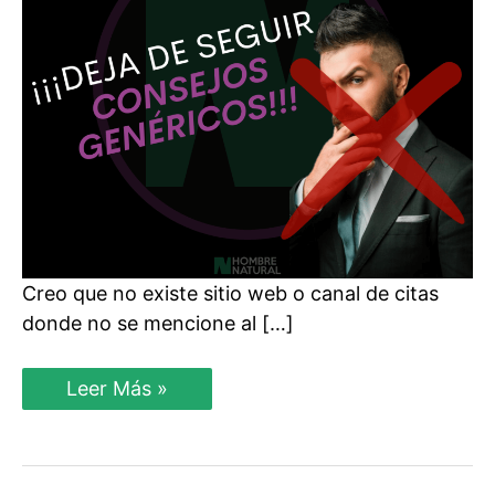
Creo que no existe sitio web o canal de citas
donde no se mencione al […]
¿Cómo
Leer Más »
Ser
Un
Hombre
de
Alto