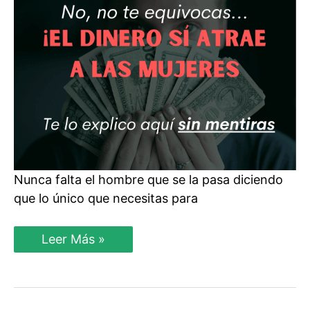
Zona
de
Amigos
Nunca falta el hombre que se la pasa diciendo
que lo único que necesitas para
El
Leer Más »
Dinero
y
Su
Importancia
Para