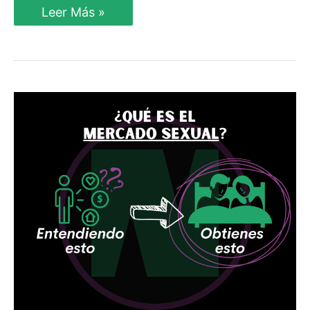
Necesidades
Leer Más »
y
Deseos
(Mercado
Sexual)
ANÁLISIS
PROFUNDO