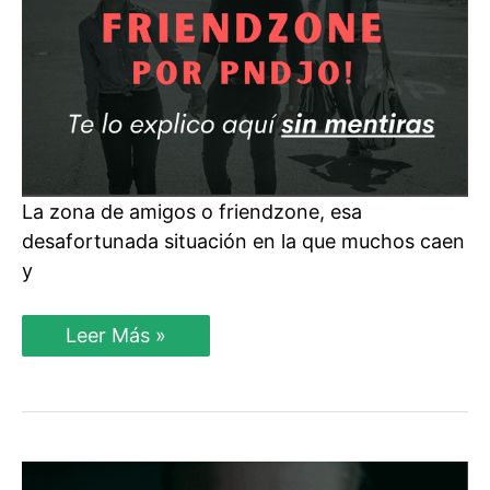
La zona de amigos o friendzone, esa
desafortunada situación en la que muchos caen
y
Friendzone:
Leer Más »
Por
qué
Caen
Los
Hombres
En
La